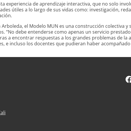
a experiencia de aprendizaje interactiva, que no solo invol
ades útiles a lo largo de sus vidas como: investigación, red
ación.
 Arboleda, el Modelo MUN es una construcción colectiva y 
os. “No debe entenderse como apenas un servicio prestado
as a encontrar respuestas a los grandes problemas de la ag
es, e incluso los docentes que pudieran haber acompañado 
ali