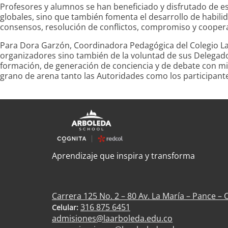
Profesores y alumnos se han beneficiado y disfrutado de est
globales, sino que también fomenta el desarrollo de habilid
consensos, resolución de conflictos, compromiso y cooper
Para Dora Garzón, Coordinadora Pedagógica del Colegio La
organizadores sino también de la voluntad de sus Delegad
formación, de generación de conciencia y de debate con mir
grano de arena tanto las Autoridades como los participant
Aprendizaje que inspira y transforma
Carrera 125 No. 2 – 80 Av. La María – Pance – C
316 875 6451
Celular:
admisiones@laarboleda.edu.co