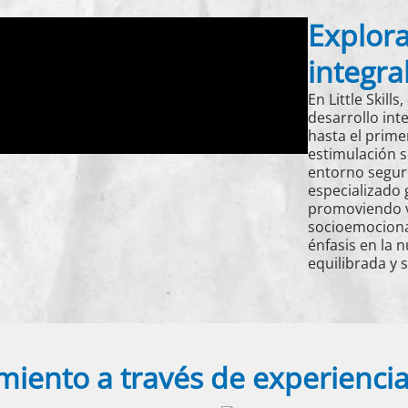
Explora
integra
En Little Skil
desarrollo int
hasta el prime
estimulación s
entorno segur
especializado 
promoviendo ví
socioemocional
énfasis en la 
equilibrada y 
iento a través de experienci