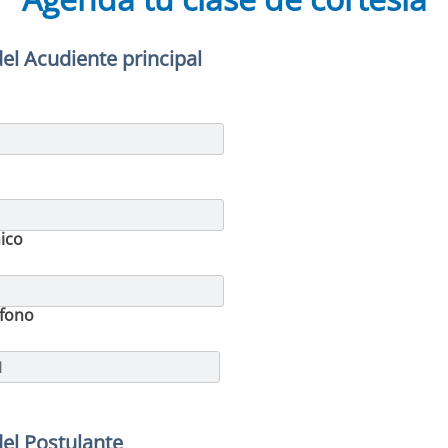
el Acudiente principal
ico
fono
el Postulante