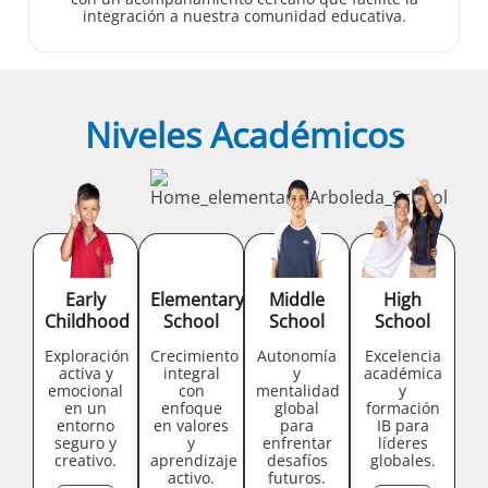
integración a nuestra comunidad educativa.
Niveles Académicos
Early
Elementary
Middle
High
Childhood
School
School
School
Exploración
Crecimiento
Autonomía
Excelencia
activa y
integral
y
académica
emocional
con
mentalidad
y
en un
enfoque
global
formación
entorno
en valores
para
IB para
seguro y
y
enfrentar
líderes
creativo.
aprendizaje
desafíos
globales.
activo.
futuros.