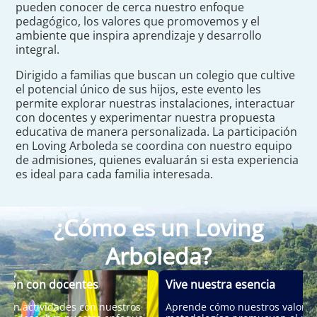
pueden conocer de cerca nuestro enfoque
pedagógico, los valores que promovemos y el
ambiente que inspira aprendizaje y desarrollo
integral.
Dirigido a familias que buscan un colegio que cultive
el potencial único de sus hijos, este evento les
permite explorar nuestras instalaciones, interactuar
con docentes y experimentar nuestra propuesta
educativa de manera personalizada. La participación
en Loving Arboleda se coordina con nuestro equipo
de admisiones, quienes evaluarán si esta experiencia
es ideal para cada familia interesada.
¿Cómo es un Loving
Arboleda?
cción con docentes
Vive nuestra esencia
pa en actividades con nuestros
Aprende cómo nuestros valores